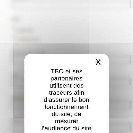
Profil :
particulier
professionnel
Nom de votre société :
X
Masquer
TBO et ses
Ville
*
:
partenaires
utilisent des
traceurs afin
Objet de la demande :
d’assurer le bon
fonctionnement
du site, de
mesurer
Votre message :
l’audience du site