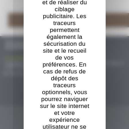
et de réaliser du
ciblage
publicitaire. Les
TBO s'adosse au groupe ORT
afin d'assurer la pérennité de l'entreprise et une transition en douceur
traceurs
Tout voir
permettent
également la
ACTUALITÉS
sécurisation du
& CERTIFICATIONS
site et le recueil
La croissance exponentielle de...
de vos
L’emballage bois industriel est en plein essor au sein de la SARL TBO. Deux lignes de
préférences. En
sciage et une ligne de fabrication automatisée de palettes...
Tout voir
cas de refus de
dépôt des
traceurs
optionnels, vous
L'ÉVÈNEMENT PRÉCURSEUR FRANÇAIS...
pourrez naviguer
Réputé notamment pour l'exhaustivité de sa gamme de produits et services pour
toute la filière bois énergie, le Salon Bois Energie accueillera...
sur le site internet
Tout voir
et votre
expérience
utilisateur ne se