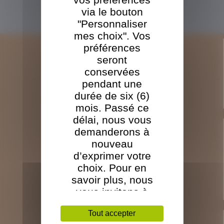
Sciure
via le bouton
Douglas
"Personnaliser
mes choix". Vos
préférences
LA SOCIÉTÉ
seront
conservées
L'historique TBO
pendant une
L'outil industriel TBO
durée de six (6)
Les certifications et engagements TBO
mois. Passé ce
délai, nous vous
demanderons à
LES PALETTES ET CAISSES
nouveau
d’exprimer votre
Les palettes à dés 4 entrées
choix. Pour en
Les palettes à chevron 2 entrées
Les caisses
savoir plus, nous
Le traitement
vous invitons à
consulter notre
Tout accepter
Politique relative