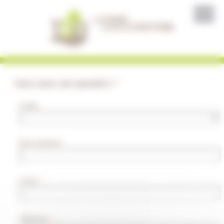
Panneau de gestion des cookies
Vous avez une question ?
Civilité :
Nom et prénom :
E-mail
*
:
Téléphone
*
: