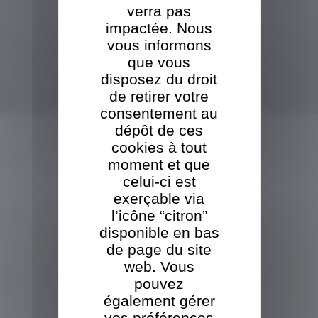
verra pas
Un escalier neuf au passage Pommeraye
Le chantier de rénovation du passage Pommeraye se poursuit
impactée. Nous
Tout voir
vous informons
que vous
VISITE DE LA SCIERIE
disposez du droit
de retirer votre
TBO s'adosse au groupe ORT
consentement au
afin d'assurer la pérennité de l'entreprise et une transition en douceur
dépôt de ces
Tout voir
NOS PRODUITS
cookies à tout
moment et que
VOUS ÊTES
UN
PROFESSIONNEL
celui-ci est
Palettes
exerçable via
Caisses
l’icône “citron”
disponible en bas
Sciage
de page du site
web. Vous
VOUS ÊTES
UN
pouvez
PARTICULIER
également gérer
Ecorce
vos préférences