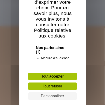
d’exprimer votre
Ecorce
choix. Pour en
Sciure
savoir plus, nous
Douglas
vous invitons à
consulter notre
Politique relative
aux cookies.
LA SOCIÉTÉ
L'historique TBO
Nos partenaires
L'outil industriel TBO
(1)
Les certifications et engagements TBO
Mesure d'audience
LES PALETTES ET CAISSES
Tout accepter
Les palettes à dés 4 entrées
Tout refuser
Les palettes à chevron 2 entrées
Les caisses
Personnaliser
Le traitement