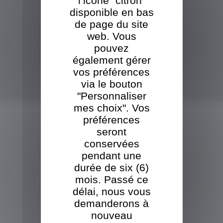
l’icône “citron”
disponible en bas
de page du site
Un escalier neuf au passage Pommeraye
web. Vous
Le chantier de rénovation du passage Pommeraye se poursuit
pouvez
Tout voir
également gérer
VISITE DE LA SCIERIE
vos préférences
via le bouton
"Personnaliser
TBO s'adosse au groupe ORT
afin d'assurer la pérennité de l'entreprise et une transition en douceur
mes choix". Vos
Tout voir
NOS PRODUITS
préférences
seront
VOUS ÊTES
UN
conservées
PROFESSIONNEL
pendant une
Palettes
durée de six (6)
Caisses
mois. Passé ce
Sciage
délai, nous vous
demanderons à
VOUS ÊTES
UN
nouveau
PARTICULIER