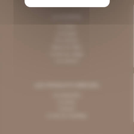
LA SCIERIE
Le chêne
Le douglas
Pin maritime
Epicea de Sitka
Le bois de calage
Les clotures
LES PRODUITS DÉRIVÉS
Les plaquettes
La sciure
L'écorce
Le bois de chauffage