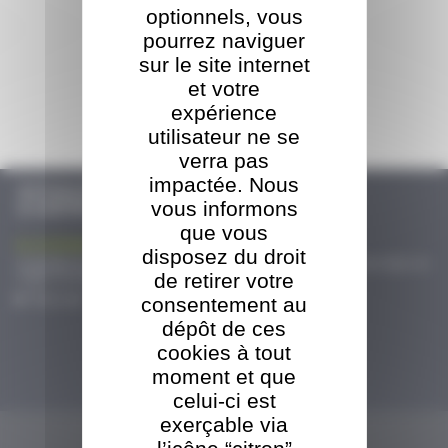
optionnels, vous
pourrez naviguer
sur le site internet
et votre
TBO s'adosse au groupe ORT
expérience
afin d'assurer la pérennité de l'entreprise et une transition en douceur
utilisateur ne se
Tout voir
verra pas
impactée. Nous
ACTUALITÉS
vous informons
& CERTIFICATIONS
que vous
La croissance exponentielle de...
disposez du droit
L’emballage bois industriel est en plein essor au sein de la SARL TBO. Deux lignes de
sciage et une ligne de fabrication automatisée de palettes...
de retirer votre
Tout voir
consentement au
dépôt de ces
cookies à tout
L'ÉVÈNEMENT PRÉCURSEUR FRANÇAIS...
moment et que
Réputé notamment pour l'exhaustivité de sa gamme de produits et services pour
celui-ci est
toute la filière bois énergie, le Salon Bois Energie accueillera...
exerçable via
Tout voir