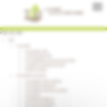
Panneau de gestion des cookies
Plan du site
TBO
La société
Présentation TBO
L'outil industriel TBO
Les certifications et engagements TBO
Conditions générales de vente
Politique Qualité
Les palettes et caisses
Les palettes à dés 4 entrées
Les palettes à dosseret
Les palettes à chevron 2 entrées
Les caisses
Le traitement NIMP 15
Nos moyens logistique