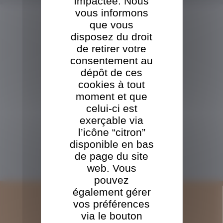
impactée. Nous
afin d'assurer la pérennité de l'entreprise et une transition en douceur
vous informons
Tout voir
NOS PRODUITS
que vous
disposez du droit
VOUS ÊTES
UN
PROFESSIONNEL
de retirer votre
Palettes
consentement au
dépôt de ces
Caisses
cookies à tout
Sciage
moment et que
celui-ci est
VOUS ÊTES
UN
exerçable via
PARTICULIER
l’icône “citron”
Ecorce
disponible en bas
Sciure
de page du site
Douglas
web. Vous
pouvez
également gérer
vos préférences
LA SOCIÉTÉ
via le bouton
L'historique TBO