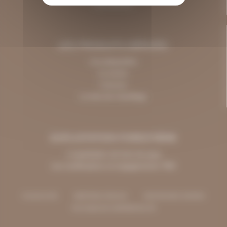
Les clotures
Nos partenaires
(1)
Mesure d'audience
LES PRODUITS DÉRIVÉS
Les plaquettes
La sciure
L'écorce
Le bois de chauffage
EXPLOITATION FORESTIÈRE
L'exploitation de bois de pays
Les certifications et engagements TBO
PLAN DU SITE
MENTIONS LÉGALES
GESTION DES COOKIES
POLITIQUE DE CONFIDENTIALITÉ