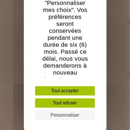
"Personnaliser
L'outil industriel TBO
mes choix". Vos
Les certifications et engagements TBO
préférences
seront
conservées
LES PALETTES ET CAISSES
pendant une
durée de six (6)
Les palettes à dés 4 entrées
mois. Passé ce
Les palettes à chevron 2 entrées
délai, nous vous
Les caisses
demanderons à
Le traitement
nouveau
d’exprimer votre
choix. Pour en
LA SCIERIE
Tout accepter
savoir plus, nous
Le chêne
vous invitons à
Tout refuser
Le douglas
consulter notre
Pin maritime
Politique relative
Personnaliser
Epicea de Sitka
aux cookies.
Le bois de calage