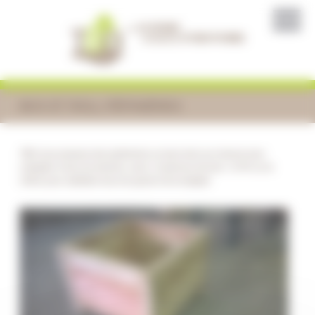
Panneau de gestion des cookies
BOX ET ROLL PÉPINIÈRES
TBO vous propose des jardineries ou bacs bois sur mesure pour
s'adapter à tous les besoins, avec 2 essences de bois : le Pin ou le
chêne pour satisfaire tous les gouts et les budgets