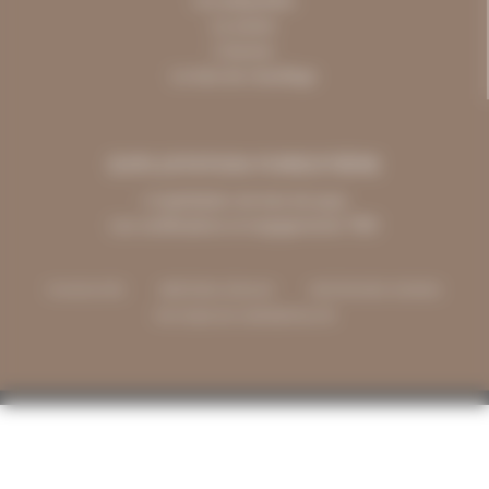
Les plaquettes
La sciure
L'écorce
Le bois de chauffage
EXPLOITATION FORESTIÈRE
L'exploitation de bois de pays
Les certifications et engagements TBO
PLAN DU SITE
MENTIONS LÉGALES
GESTION DES COOKIES
POLITIQUE DE CONFIDENTIALITÉ
CONTACT
Vous avez une question ?
Où nous rencontrer ?