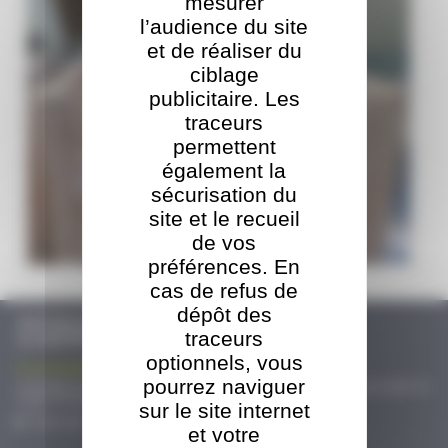
mesurer
l’audience du site
et de réaliser du
ciblage
publicitaire. Les
traceurs
permettent
également la
sécurisation du
site et le recueil
TBO s'adosse au groupe ORT
de vos
afin d'assurer la pérennité de l'entreprise et une transition en douceur
préférences. En
Tout voir
cas de refus de
dépôt des
ACTUALITÉS
traceurs
& CERTIFICATIONS
optionnels, vous
La croissance exponentielle de...
pourrez naviguer
L’emballage bois industriel est en plein essor au sein de la SARL TBO. Deux lignes de
sciage et une ligne de fabrication automatisée de palettes...
sur le site internet
Tout voir
et votre