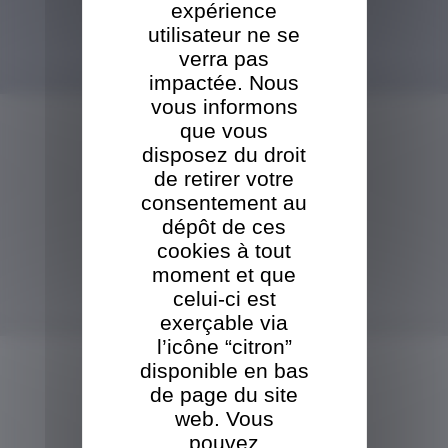
expérience
utilisateur ne se
L'ÉVÈNEMENT PRÉCURSEUR FRANÇAIS...
verra pas
Réputé notamment pour l'exhaustivité de sa gamme de produits et services pour
impactée. Nous
toute la filière bois énergie, le Salon Bois Energie accueillera...
vous informons
Tout voir
que vous
disposez du droit
de retirer votre
Un escalier neuf au passage Pommeraye
consentement au
Le chantier de rénovation du passage Pommeraye se poursuit
dépôt de ces
Tout voir
cookies à tout
VISITE DE LA SCIERIE
moment et que
celui-ci est
exerçable via
TBO s'adosse au groupe ORT
afin d'assurer la pérennité de l'entreprise et une transition en douceur
l’icône “citron”
Tout voir
NOS PRODUITS
disponible en bas
de page du site
VOUS ÊTES
UN
web. Vous
PROFESSIONNEL
pouvez
Palettes